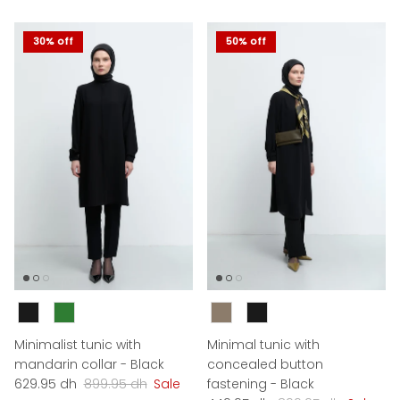
30% off
50% off
Couleur
Couleur
Minimalist tunic with
Minimal tunic with
mandarin collar - Black
concealed button
Sale price
Regular price
629.95 dh
899.95 dh
Sale
fastening - Black