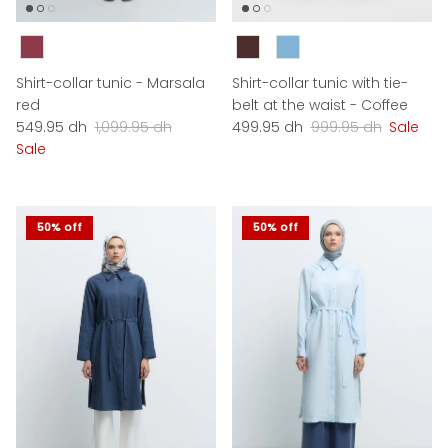
Couleur
Couleur
Shirt-collar tunic - Marsala
Shirt-collar tunic with tie-
red
belt at the waist - Coffee
Sale price
Regular price
Sale price
Regular price
549.95 dh
1,099.95 dh
499.95 dh
999.95 dh
Sale
Sale
50% off
50% off