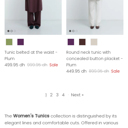
Couleur
Couleur
Tunic belted at the waist -
Round neck tunic with
Plum
concealed button placket -
Sale price
Regular price
499.95 dh
999.95 dh
Sale
Plum
Sale price
Regular price
449.95 dh
899.95 dh
Sale
1
2
3
4
·
Next »
The
Women's Tunics
collection is distinguished by its
elegant lines and comfortable cuts. Offered in various