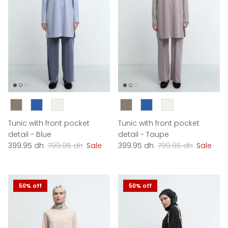
Couleur
Couleur
Tunic with front pocket
Tunic with front pocket
detail - Blue
detail - Taupe
Sale price
Regular price
Sale price
Regular price
399.95 dh
799.95 dh
Sale
399.95 dh
799.95 dh
Sale
50% off
50% off