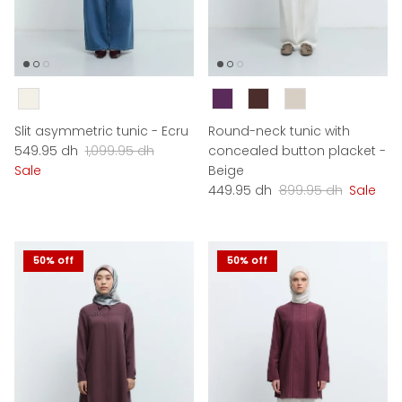
Couleur
Couleur
Slit asymmetric tunic - Ecru
Round-neck tunic with
Sale price
Regular price
549.95 dh
1,099.95 dh
concealed button placket -
Sale
Beige
Sale price
Regular price
449.95 dh
899.95 dh
Sale
50% off
50% off