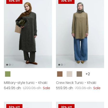
50% off
30% off
Couleur
Couleur
+2
Military-style tunic - Khaki
Crew Neck Tunic - Khaki
Sale price
Regular price
Sale price
Regular price
649.95 dh
1,299.95 dh
Sale
559.95 dh
799.95 dh
Sale
50% off
30% off