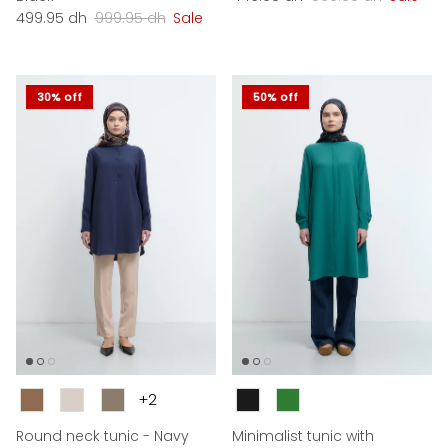
Sale price
Regular price
499.95 dh
999.95 dh
Sale
30% off
50% off
Couleur
Couleur
+2
Round neck tunic - Navy
Minimalist tunic with