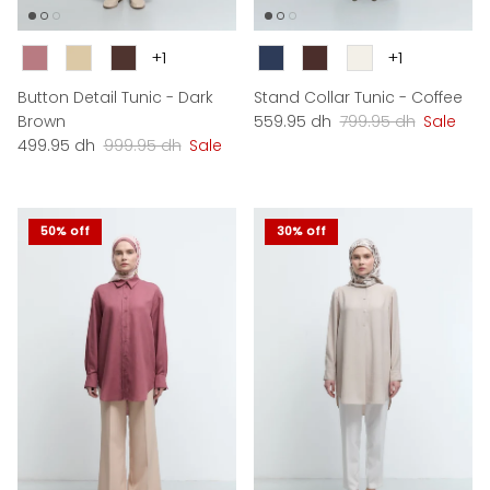
Couleur
Couleur
+1
+1
Button Detail Tunic - Dark
Stand Collar Tunic - Coffee
Sale price
Regular price
Brown
559.95 dh
799.95 dh
Sale
Sale price
Regular price
499.95 dh
999.95 dh
Sale
50% off
30% off