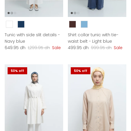
Couleur
Couleur
Tunic with side slit details -
Shirt collar tunic with tie-
Navy blue
waist belt - Light blue
Sale price
Regular price
Sale price
Regular price
649.95 dh
1,299.95 dh
Sale
499.95 dh
999.95 dh
Sale
50% off
50% off