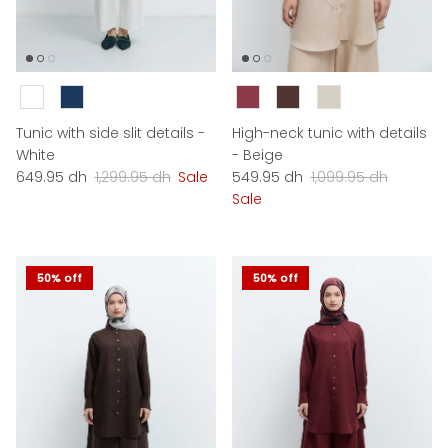
Couleur
Couleur
Tunic with side slit details -
High-neck tunic with details
White
- Beige
Sale price
Regular price
Sale price
Regular price
649.95 dh
1,299.95 dh
Sale
549.95 dh
1,099.95 dh
Sale
50% off
50% off