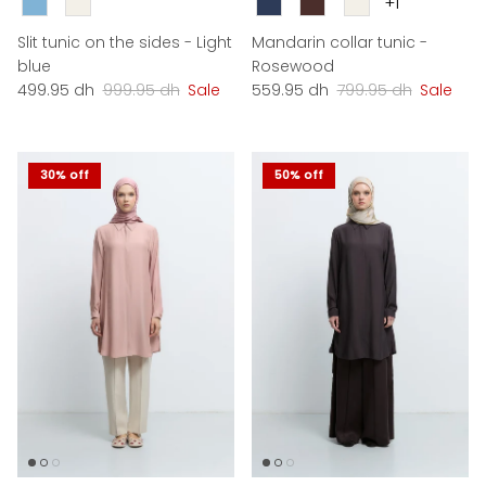
+1
Slit tunic on the sides - Light
Mandarin collar tunic -
blue
Rosewood
Sale price
Regular price
Sale price
Regular price
499.95 dh
999.95 dh
Sale
559.95 dh
799.95 dh
Sale
30% off
50% off