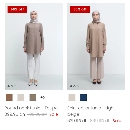
50% off
30% off
Couleur
Couleur
+2
Round neck tunic - Taupe
Shirt-collar tunic - Light
Sale price
Regular price
399.95 dh
799.95 dh
Sale
beige
Sale price
Regular price
629.95 dh
899.95 dh
Sale