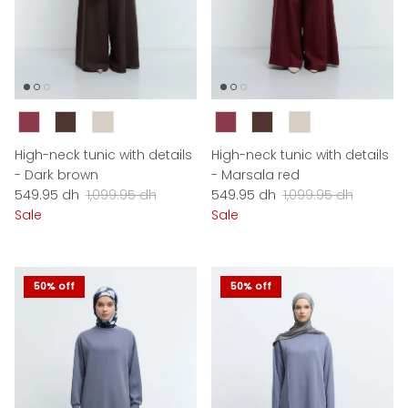
Couleur
Couleur
High-neck tunic with details
High-neck tunic with details
- Dark brown
- Marsala red
Sale price
Regular price
Sale price
Regular price
549.95 dh
1,099.95 dh
549.95 dh
1,099.95 dh
Sale
Sale
50% off
50% off