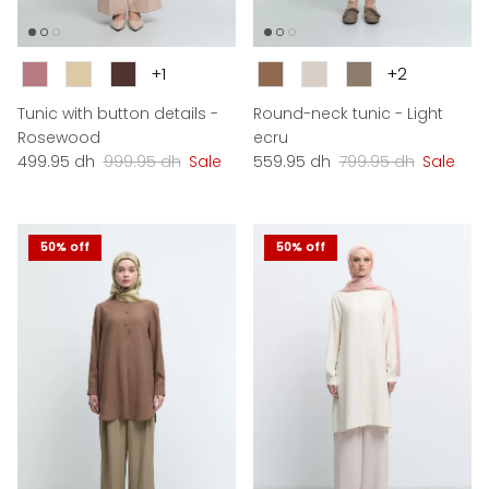
Couleur
Couleur
+1
+2
Tunic with button details -
Round-neck tunic - Light
Rosewood
ecru
Sale price
Regular price
Sale price
Regular price
499.95 dh
999.95 dh
Sale
559.95 dh
799.95 dh
Sale
50% off
50% off