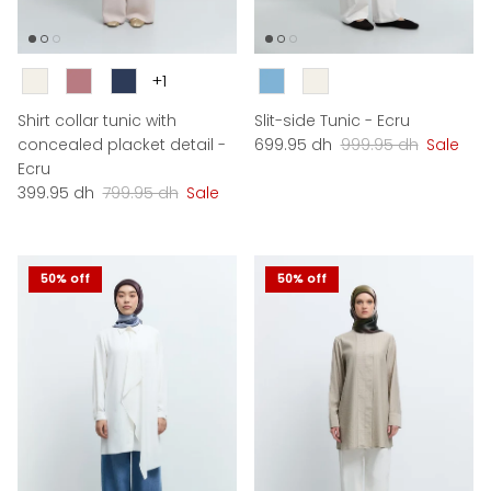
Couleur
Couleur
+1
Shirt collar tunic with
Slit-side Tunic - Ecru
Sale price
Regular price
concealed placket detail -
699.95 dh
999.95 dh
Sale
Ecru
Sale price
Regular price
399.95 dh
799.95 dh
Sale
50% off
50% off