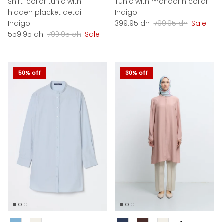
Shirt-collar tunic with
Tunic with mandarin collar -
hidden placket detail -
Indigo
Sale price
Regular price
Indigo
399.95 dh
799.95 dh
Sale
Sale price
Regular price
559.95 dh
799.95 dh
Sale
50% off
30% off
Couleur
Couleur