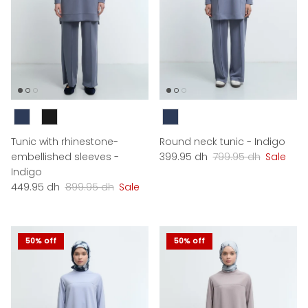
Couleur
Couleur
Tunic with rhinestone-
Round neck tunic - Indigo
Sale price
Regular price
embellished sleeves -
399.95 dh
799.95 dh
Sale
Indigo
Sale price
Regular price
449.95 dh
899.95 dh
Sale
50% off
50% off