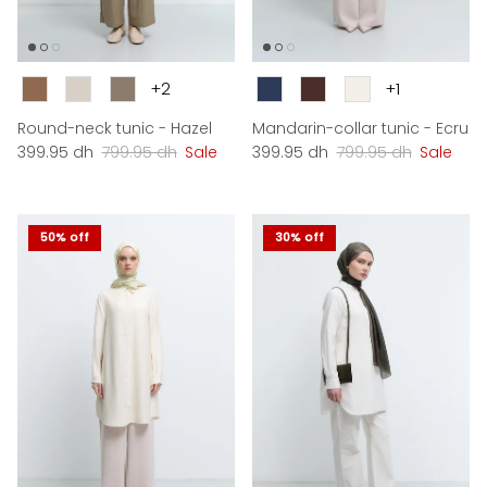
Couleur
Couleur
+2
+1
Round-neck tunic - Hazel
Mandarin-collar tunic - Ecru
Sale price
Regular price
Sale price
Regular price
399.95 dh
799.95 dh
Sale
399.95 dh
799.95 dh
Sale
50% off
30% off