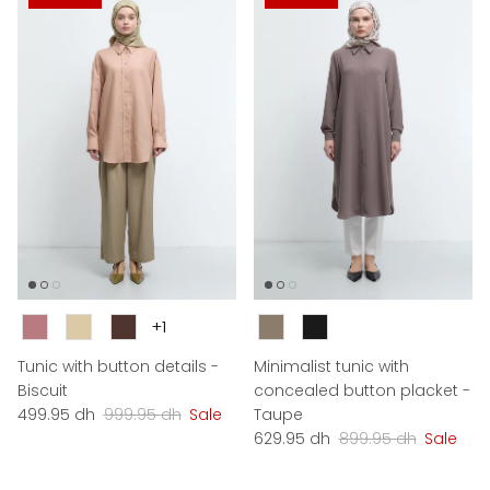
Couleur
Couleur
+1
Tunic with button details -
Minimalist tunic with
Biscuit
concealed button placket -
Sale price
Regular price
499.95 dh
999.95 dh
Sale
Taupe
Sale price
Regular price
629.95 dh
899.95 dh
Sale