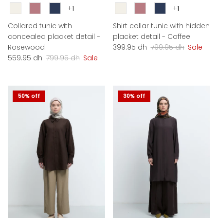
Couleur
Couleur
+1
+1
Collared tunic with
Shirt collar tunic with hidden
concealed placket detail -
placket detail - Coffee
Sale price
Regular price
Rosewood
399.95 dh
799.95 dh
Sale
Sale price
Regular price
559.95 dh
799.95 dh
Sale
50% off
30% off