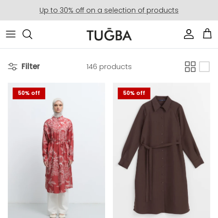
Skip to content
Up to 30% off on a selection of products
Account
Car
Filter
146 products
50% off
50% off