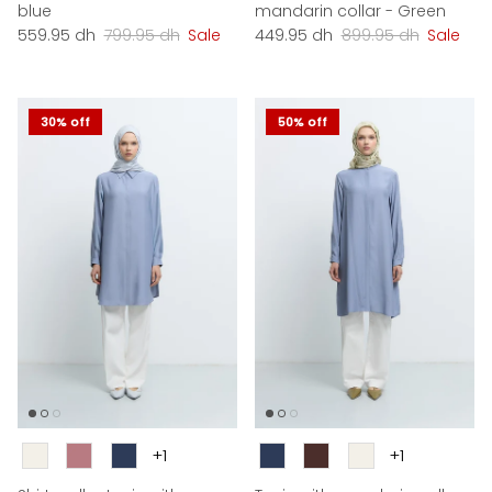
blue
mandarin collar - Green
Sale price
Regular price
Sale price
Regular price
559.95 dh
799.95 dh
Sale
449.95 dh
899.95 dh
Sale
30% off
50% off
Couleur
Couleur
+1
+1