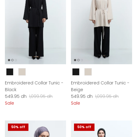
Couleur
Couleur
Embroidered Collar Tunic -
Embroidered Collar Tunic -
Black
Beige
Sale price
Regular price
Sale price
Regular price
549.95 dh
1,099.95 dh
549.95 dh
1,099.95 dh
Sale
Sale
50% off
50% off