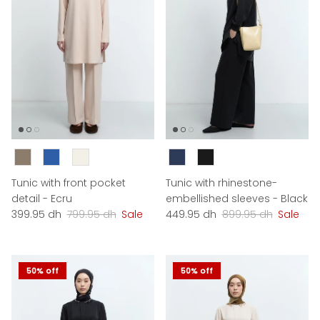
Couleur
Couleur
Tunic with front pocket
Tunic with rhinestone-
detail - Ecru
embellished sleeves - Black
Sale price
Regular price
Sale price
Regular price
399.95 dh
799.95 dh
Sale
449.95 dh
899.95 dh
Sale
50% off
50% off