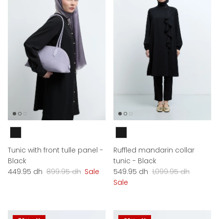
Couleur
Couleur
Tunic with front tulle panel -
Ruffled mandarin collar
Black
tunic - Black
Sale price
Regular price
Sale price
Regular price
449.95 dh
899.95 dh
Sale
549.95 dh
1,099.95 dh
Sale