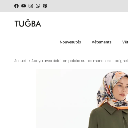
Aller au contenu
Facebook
YouTube
Instagram
WhatsApp
Pinterest
Nouveautés
Vêtements
Vêt
Accueil
Abaya avec détail en polaire sur les manches et poignets
Passer aux informations produits