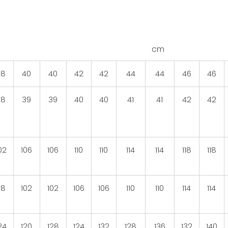
cm
38
40
40
42
42
44
44
46
46
38
39
39
40
40
41
41
42
42
02
106
106
110
110
114
114
118
118
98
102
102
106
106
110
110
114
114
24
120
128
124
132
128
136
132
140