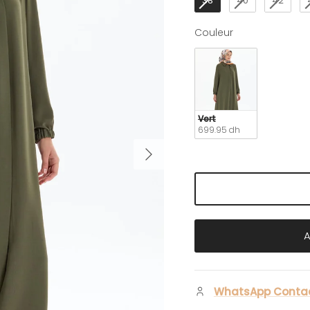
38
40
42
Couleur
Couleur
Vert
699.95 dh
Suivant
WhatsApp Conta