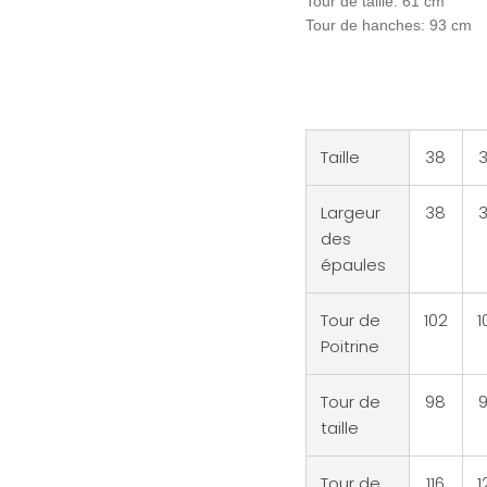
Tour de taille: 61 cm
Tour de hanches: 93 cm
Taille
38
Largeur
38
des
épaules
Tour de
102
1
Poitrine
Tour de
98
taille
Tour de
116
1