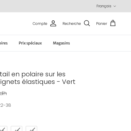
Langue
Français
Compte
Recherche
Panier
oires
Prix spéciaux
Magasins
il en polaire sur les
gnets élastiques - Vert
bituel
 dh
22-38