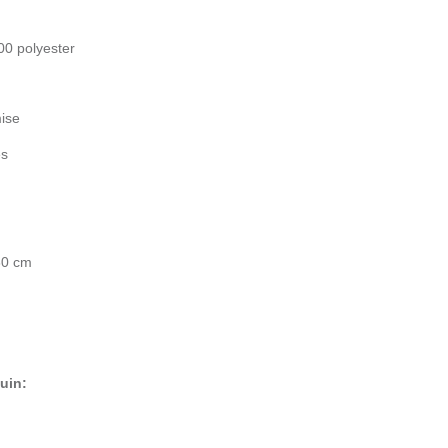
0 polyester
ise
es
0 cm
uin: