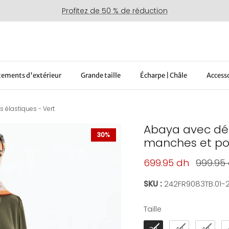
Profitez de 50 % de réduction
ements d'extérieur
Grande taille
Écharpe | Châle
Access
 élastiques - Vert
Abaya avec déta
30%
manches et poi
Prix soldé
Prix ha
699.95 dh
999.95
SKU :
242FR9083TB.01-
Taille
Taille