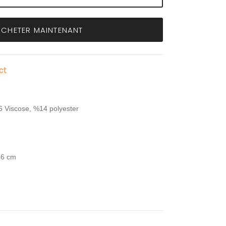
ACHETER MAINTENANT
ct
 Viscose, %14 polyester
86 cm