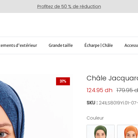
Profitez de 50 % de réduction
ements d'extérieur
Grande taille
Écharpe | Châle
Access
Châle Jacquard
31%
Prix soldé
Prix hab
124.95 dh
179.95 
SKU :
241LS8019Yİ.01-07
Couleur
Couleur