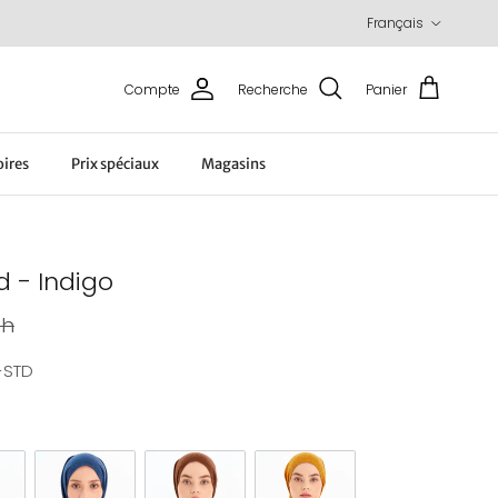
Langue
Français
Compte
Recherche
Panier
oires
Prix spéciaux
Magasins
 - Indigo
ituel
dh
-STD