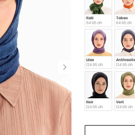
Kaki
Tabac
64.95 dh
64.95 dh
Lilas
Anthracit
Suivant
124.95 dh
124.95 dh
Noir
Vert
124.95 dh
124.95 dh