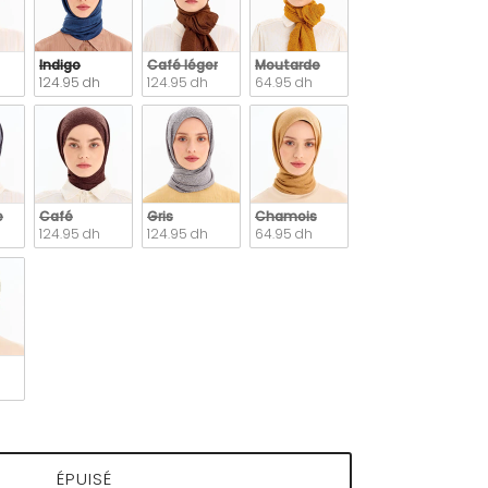
Indigo
Café léger
Moutarde
124.95 dh
124.95 dh
64.95 dh
e
Café
Gris
Chamois
124.95 dh
124.95 dh
64.95 dh
ÉPUISÉ