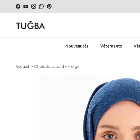
Aller au contenu
Facebook
YouTube
Instagram
WhatsApp
Pinterest
Nouveautés
Vêtements
Vêt
Accueil
Châle Jacquard - Indigo
Passer aux informations produits