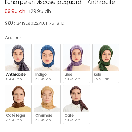
Écharpe en viscose jacquard - Anthracite
Prix soldé
Prix habituel
89.95 dh
129.95 dh
SKU :
241SE8022Yİ.01-75-STD
Couleur
Couleur
Anthracite
Indigo
Lilas
Kaki
89.95 dh
44.95 dh
44.95 dh
49.95 dh
Café léger
Chamois
Café
44.95 dh
44.95 dh
44.95 dh