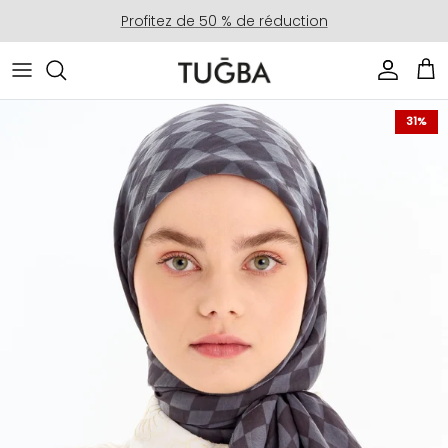
Aller au contenu
Profitez de 50 % de réduction
Compte
Pan
Passer aux informations produits
31%