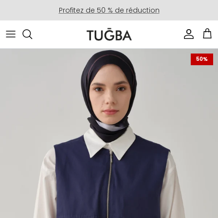
Aller au contenu
Profitez de 50 % de réduction
Compte
Pan
Passer aux informations produits
50%