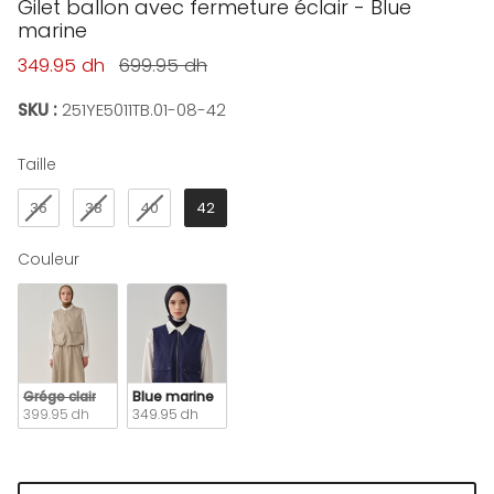
Gilet ballon avec fermeture éclair - Blue
marine
Prix soldé
Prix habituel
349.95 dh
699.95 dh
SKU :
251YE5011TB.01-08-42
Taille
Taille
36
38
40
42
Couleur
Couleur
Grége clair
Blue marine
399.95 dh
349.95 dh