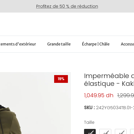
Profitez de 50 % de réduction
ements d'extérieur
Grande taille
Écharpe | Châle
Access
Imperméable av
19%
élastique - Kak
Prix soldé
Prix h
1,049.95 dh
1,299.
SKU :
242YG5034TB.01-
Taille
Taille