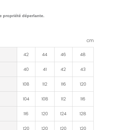
e propriété déperlante.
cm
42
44
46
48
40
41
42
43
108
112
116
120
104
108
112
116
116
120
124
128
120
120
120
120