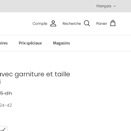
Langue
Français
Compte
Recherche
Panier
oires
Prix spéciaux
Magasins
ec garniture et taille
i
abituel
95 dh
24-42