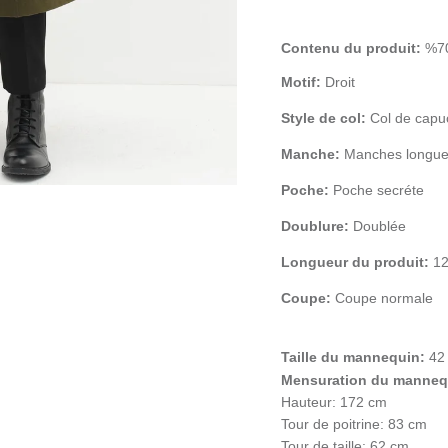
Contenu du produit:
%70
Motif:
Droit
Style de col:
Col de capu
Manche:
Manches longu
Poche:
Poche secréte
Doublure:
Doublée
Longueur du produit:
12
Coupe:
Coupe normale
Taille du mannequin:
42
Mensuration du manneq
Hauteur: 172 cm
Tour de poitrine: 83 cm
Tour de taille: 62 cm