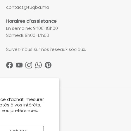
contact@tugba.ma
Horaires d’assistance
En semaine: 9h00-18h00
Samedi: 9h00-17h00
Suivez-nous sur nos réseaux sociaux.
Facebook
YouTube
Instagram
WhatsApp
Pinterest
nce d’achat, mesurer
tés à vos intérêts.
 vos préférences.