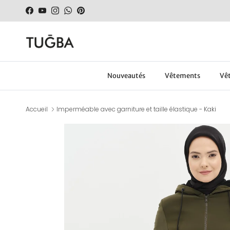
Aller au contenu
Facebook
YouTube
Instagram
WhatsApp
Pinterest
Nouveautés
Vêtements
Vêt
Accueil
Imperméable avec garniture et taille élastique - Kaki
Passer aux informations produits