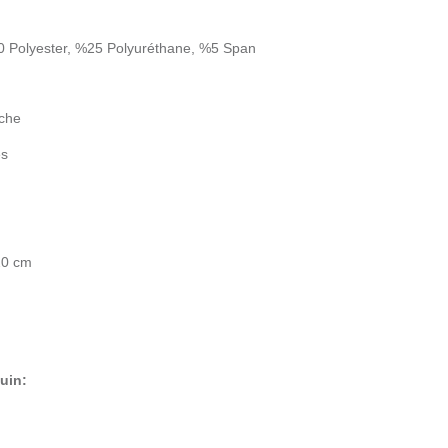
 Polyester, %25 Polyuréthane, %5 Span
che
es
0 cm
uin: