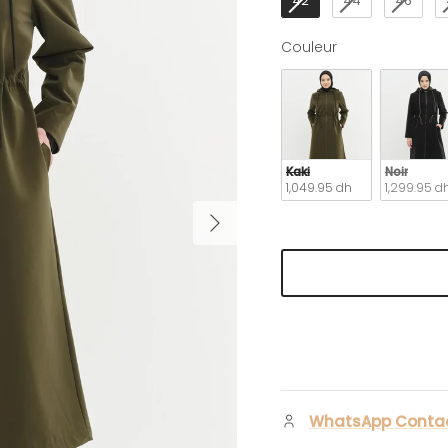
42
44
46
Couleur
Couleur
Kaki
Noir
1,049.95 dh
1,299.95 d
Suivant
WhatsApp Conta