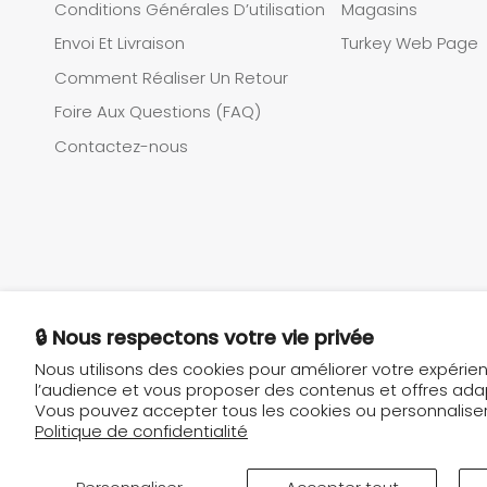
Conditions Générales D’utilisation
Magasins
Envoi Et Livraison
Turkey Web Page
Comment Réaliser Un Retour
Foire Aux Questions (FAQ)
Contactez-nous
🔒 Nous respectons votre vie privée
Nous utilisons des cookies pour améliorer votre expérie
l’audience et vous proposer des contenus et offres adap
Langue
Vous pouvez accepter tous les cookies ou personnaliser
Français
Politique de confidentialité
© 2026 Tugba.ma
Powered by ePratik Software
.