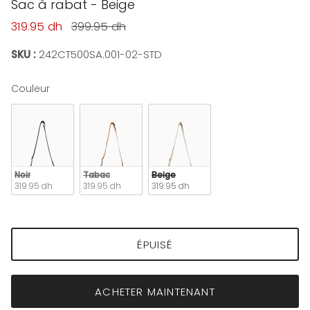
Sac à rabat - Beige
Prix soldé
Prix habituel
319.95 dh
399.95 dh
SKU :
242CT500SA.001-02-STD
Couleur
Couleur
Noir
Tabac
Beige
319.95 dh
319.95 dh
319.95 dh
ÉPUISÉ
ACHETER MAINTENANT