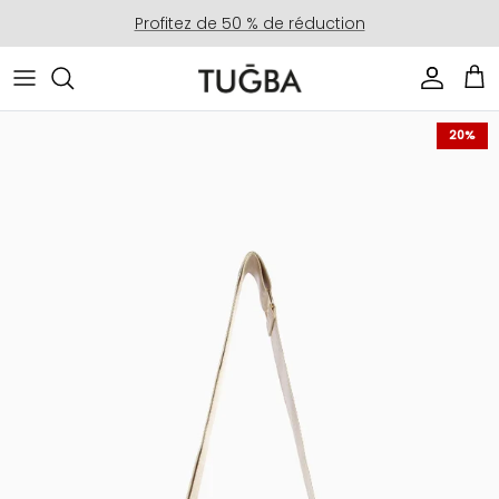
Aller au contenu
Profitez de 50 % de réduction
Compte
Pan
Passer aux informations produits
20%