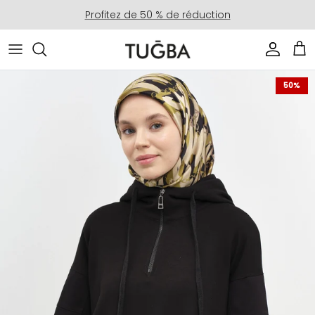
Aller au contenu
Profitez de 50 % de réduction
Compte
Pan
Passer aux informations produits
50%