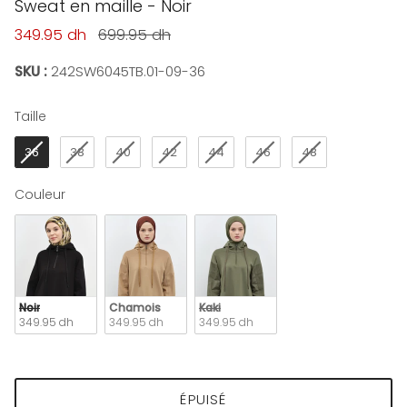
Sweat en maille - Noir
Prix soldé
Prix habituel
349.95 dh
699.95 dh
SKU :
242SW6045TB.01-09-36
Taille
Taille
36
38
40
42
44
46
48
Couleur
Couleur
Noir
Chamois
Kaki
349.95 dh
349.95 dh
349.95 dh
ÉPUISÉ