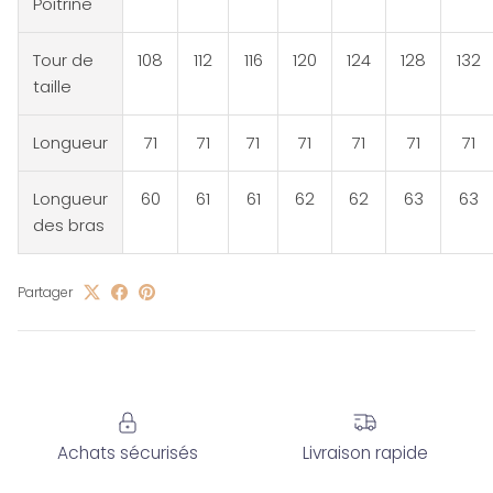
Poitrine
Tour de
108
112
116
120
124
128
132
taille
Longueur
71
71
71
71
71
71
71
Longueur
60
61
61
62
62
63
63
des bras
Partager
Achats sécurisés
Livraison rapide