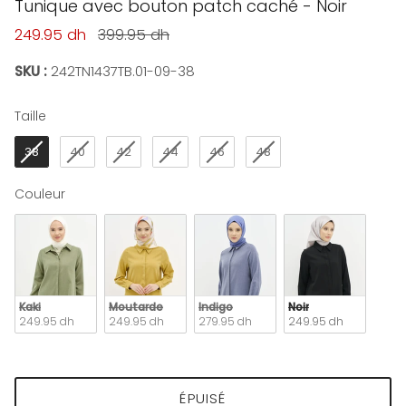
Tunique avec bouton patch caché - Noir
Prix soldé
Prix habituel
249.95 dh
399.95 dh
SKU :
242TN1437TB.01-09-38
Taille
Taille
38
40
42
44
46
48
Couleur
Couleur
Kaki
Moutarde
Indigo
Noir
249.95 dh
249.95 dh
279.95 dh
249.95 dh
ÉPUISÉ