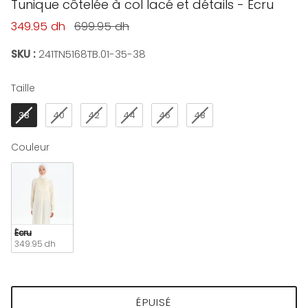
Tunique côtelée à col lacé et détails - Écru
Prix soldé
Prix habituel
349.95 dh
699.95 dh
SKU :
241TN5168TB.01-35-38
Taille
Taille
38
40
42
44
46
48
Couleur
Couleur
Écru
349.95 dh
ÉPUISÉ