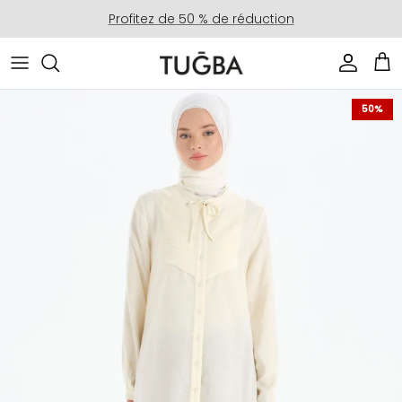
Aller au contenu
Profitez de 50 % de réduction
Compte
Pan
Passer aux informations produits
50%